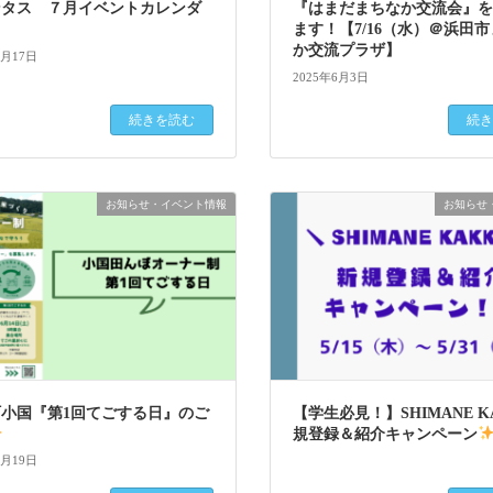
ンタス ７月イベントカレンダ
『はまだまちなか交流会』
ます！【7/16（水）＠浜田
か交流プラザ】
6月17日
2025年6月3日
続きを読む
続き
お知らせ・イベント情報
お知らせ
小国『第1回てごする日』のご
【学生必見！】SHIMANE KA
規登録＆紹介キャンペーン
5月19日