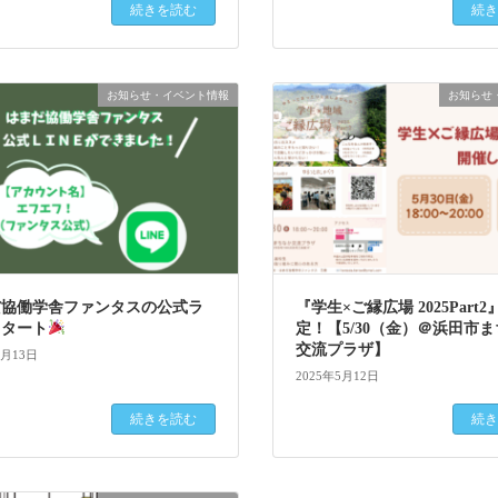
続きを読む
続き
お知らせ・イベント情報
お知らせ
だ協働学舎ファンタスの公式ラ
『学生×ご縁広場 2025Part
スタート
定！【5/30（金）＠浜田市
交流プラザ】
5月13日
2025年5月12日
続きを読む
続き