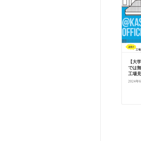
【大
では
工場見学
2024年
投