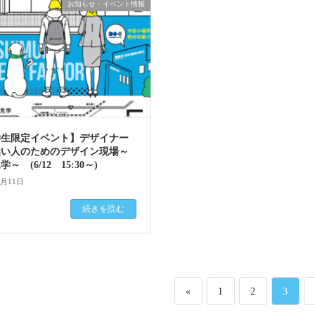
お知らせ・イベント情報
学生限定イベント】デザイナー
無い人のためのデザイン現場～
～ (6/12 15:30～)
6月11日
続きを読む
ペ
ペ
ペ
«
1
2
3